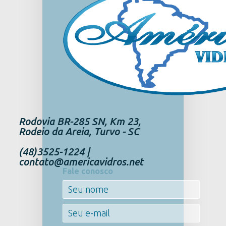
Rodovia BR-285 SN, Km 23,
Rodeio da Areia, Turvo - SC
(48)3525-1224 |
contato@americavidros.net
Fale conosco