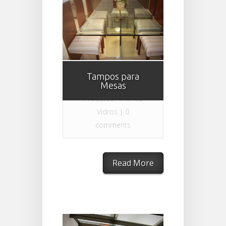
By
América Vidros
Tampos para
Mesas
on 10 04 2017 in
Produtos América
Vidros
|
0
comments
Read More