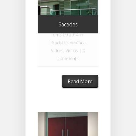
Sacadas
By
América Vidros
on 3 09 2014 in
Produtos América
Vidros
,
Vidros
|
0
comments
Read More