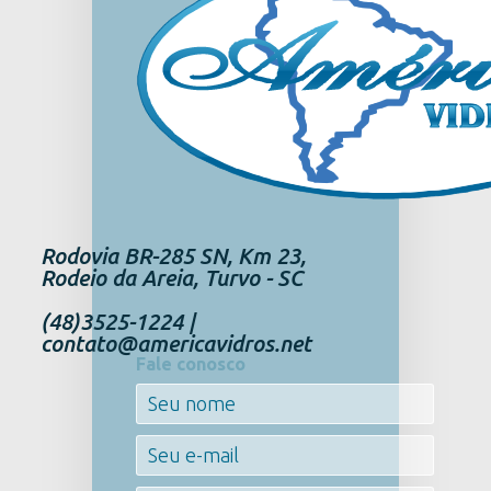
Rodovia BR-285 SN, Km 23,
Rodeio da Areia, Turvo - SC
(48)3525-1224 |
contato@americavidros.net
Fale conosco